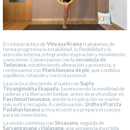
En esta práctica de
Vinyasa Krama
trabajamos de
forma progresiva la estabilidad, la flexibilidad y la
atención interna, integrando respiración y movimiento
consciente. Comenzamos con la
secuencia de
Tadasana
, estableciendo alineación y presencia, y
continuamos con
Marichiasana de pie
, que combina
equilibrio, rotación y control postural.
La práctica desciende al suelo con
Supta
Tiryangmukha Ekapada
, favoreciendo la movilidad de
caderas y la liberación lumbar, antes de profundizar en
Paschimattanasana
, donde la respiración se vuelve
más sutil y recogida. A continuación,
Urdhva Prarsta
Padahastasana
activa el centro y prepara el cuerpo
para las inversiones.
La sesión continúa con
Sirsasana
, seguida de
Sarvangasana
y
Halasana
, una secuencia invertida