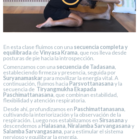
En esta clase fluimos con una
secuencia completa y
equilibrada
de
Vinyasa Krama
, que nos lleva desde
posturas de pie hacia la introspección.
Comenzamos con una
secuencia de Tadasana
,
estableciendo firmeza y presencia, seguida por
Suryanamaskar
para movilizar la energía vital. A
continuación, fluimos hacia
Parsvottanasana
y la
secuencia de
Tiryangmukha Ekapada
Paschimattanasana
, que combinan estabilidad,
flexibilidad y atención respiratoria.
Desde ahí, profundizamos en
Paschimattanasana
,
cultivando la interiorización y la observación de la
respiración. Luego nos estabilizamos en
Sirsasana
y
descendemos a
Halasana
,
Niralamba Sarvangasana
y
Salamba Sarvangasana
, para estimular el sistema
nervioso y equilibrar la energía.